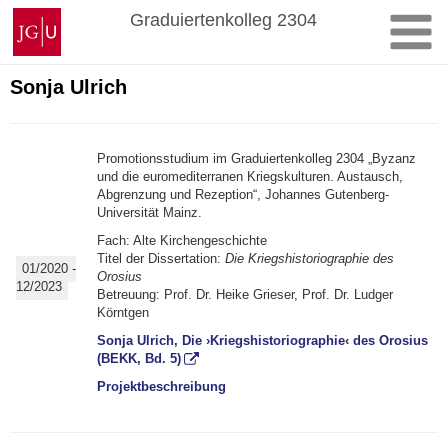
Zum
Johannes
Graduiertenkolleg 2304
Inhalt
Gutenberg-
springen
Universität
Mainz
Sonja Ulrich
Promotionsstudium im Graduiertenkolleg 2304 „Byzanz
und die euromediterranen Kriegskulturen. Austausch,
Abgrenzung und Rezeption“, Johannes Gutenberg-
Universität Mainz.
Fach: Alte Kirchengeschichte
Titel der Dissertation:
Die Kriegshistoriographie des
01/2020 -
Orosius
12/2023
Betreuung: Prof. Dr. Heike Grieser, Prof. Dr. Ludger
Körntgen
Sonja Ulrich, Die ›Kriegshistoriographie‹ des Orosius
(BEKK, Bd. 5)
Projektbeschreibung