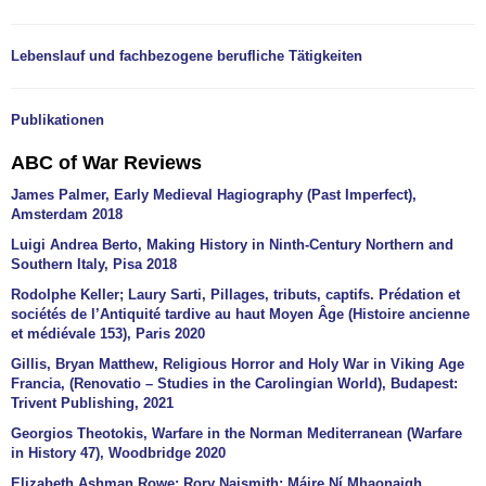
Lebenslauf und fachbezogene berufliche Tätigkeiten
Publikationen
ABC of War Reviews
James Palmer, Early Medieval Hagiography (Past Imperfect),
Amsterdam 2018
Luigi Andrea Berto, Making History in Ninth-Century Northern and
Southern Italy, Pisa 2018
Rodolphe Keller; Laury Sarti, Pillages, tributs, captifs. Prédation et
sociétés de l’Antiquité tardive au haut Moyen Âge (Histoire ancienne
et médiévale 153), Paris 2020
Gillis, Bryan Matthew, Religious Horror and Holy War in Viking Age
Francia, (Renovatio – Studies in the Carolingian World), Budapest:
Trivent Publishing, 2021
Georgios Theotokis, Warfare in the Norman Mediterranean (Warfare
in History 47), Woodbridge 2020
Elizabeth Ashman Rowe; Rory Naismith; Máire Ní Mhaonaigh,