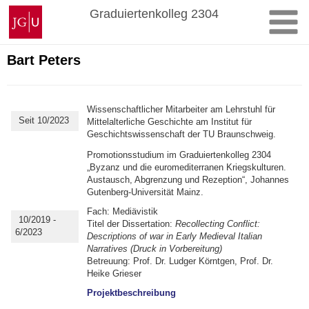
Zum
Johannes
Graduiertenkolleg 2304
Inhalt
Gutenberg-
springen
Universität
Mainz
Bart Peters
Wissenschaftlicher Mitarbeiter am Lehrstuhl für
Seit 10/2023
Mittelalterliche Geschichte am Institut für
Geschichtswissenschaft der TU Braunschweig.
Promotionsstudium im Graduiertenkolleg 2304
„Byzanz und die euromediterranen Kriegskulturen.
Austausch, Abgrenzung und Rezeption“, Johannes
Gutenberg-Universität Mainz.
Fach: Mediävistik
10/2019 -
Titel der Dissertation:
Recollecting Conflict:
6/2023
Descriptions of war in Early Medieval Italian
Narratives (Druck in Vorbereitung)
Betreuung: Prof. Dr. Ludger Körntgen, Prof. Dr.
Heike Grieser
Projektbeschreibung