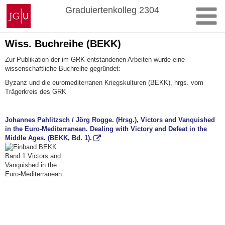
Zum
Johannes
Graduiertenkolleg 2304
Inhalt
Gutenberg-
springen
Universität
Mainz
Wiss. Buchreihe (BEKK)
Zur Publikation der im GRK entstandenen Arbeiten wurde eine
wissenschaftliche Buchreihe gegründet:
Byzanz und die euromediterranen Kriegskulturen (BEKK), hrgs. vom
Trägerkreis des GRK
Johannes Pahlitzsch / Jörg Rogge. (Hrsg.), Victors and Vanquished
in the Euro-Mediterranean. Dealing with Victory and Defeat in the
Middle Ages. (BEKK, Bd. 1).