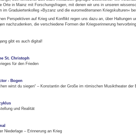
he Orte in Mainz mit Forschungsfragen, mit denen wir uns in unseren wissensc
 im Graduiertenkolleg »Byzanz und die euromediterranen Kriegskulturen« be
nen Perspektiven auf Krieg und Konflikt regen uns dazu an, über Haltungen u
gen nachzudenken, die verschiedene Formen der Kriegserinnerung hervorbrin
ng gibt es auch digital!
ne St. Christoph
ieges für den Frieden
ctor - Bogen
chen wirst du siegen“ – Konstantin der Große im römischen Musiktheater der 
zyklus
tellung und Realität
mal
er Niederlage – Erinnerung an Krieg