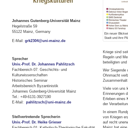
Johannes Gutenberg-Universität Mainz
Hegelstraße 59
55122 Mainz, Germany
Ein neuer Blickwi
Stadt und ihre Pl
E-Mail:
grk2304@uni-mainz.de
Kriege sind se
Regeln und Mer
Sprecher
beteiligten un
Univ.-Prof. Dr. Johannes Pahlitzsch
Fachbereich 07: Geschichts- und
Wer Siegende u
Kulturwissenschaften
Ohnmacht verbi
Zusammenhalt 
Historisches Seminar
Arbeitsbereich Byzantinistik
Viele von uns 
Johannes Gutenberg-Universität Mainz
Erinnerungen da
Tel.: +49-6131-3927190
Erleben eines K
E-Mail:
pahlitzsch@uni-mainz.de
der Verarbeitu
In einem Rundg
Stellvertretende Sprecherin
von Kriegen er
Univ.-Prof. Dr. Heike Grieser
auf recht unerw
Mainz hat eine 
Fachbereich 01: Katholisch-Theologische Fakultät