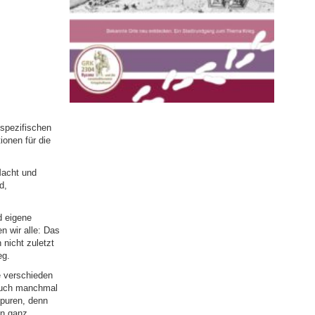
spezifischen
onen für die
Macht und
d,
d eigene
n wir alle: Das
nicht zuletzt
eg.
e verschieden
 auch manchmal
Spuren, denn
en ganz