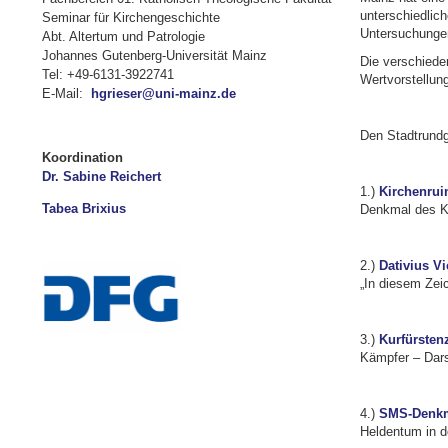
unterschiedlic
Seminar für Kirchengeschichte
Untersuchungen
Abt. Altertum und Patrologie
Johannes Gutenberg-Universität Mainz
Die verschiede
Tel: +49-6131-3922741
Wertvorstellun
E-Mail:
hgrieser@uni-mainz.de
Den Stadtrundga
Koordination
Dr. Sabine Reichert
1.)
Kirchenrui
Tabea Brixius
Denkmal des Kr
2.)
Dativius Vi
„In diesem Zei
3.)
Kurfürsten
Kämpfer – Dars
4.)
SMS-Denk
Heldentum in d