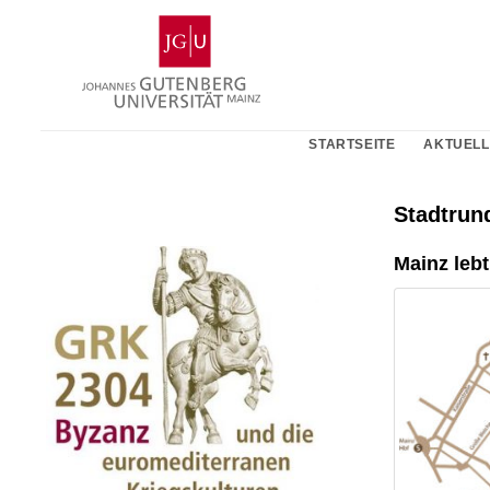
Zum
Johannes
Inhalt
Gutenberg-
springen
Universität
Mainz
STARTSEITE
AKTUELL
Stadtrun
Mainz lebt