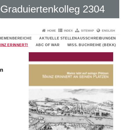
Graduiertenkolleg 2304
HOME
INDEX
SITEMAP
ENGLISH
HEMENBEREICHE
AKTUELLE STELLENAUSSCHREIBUNGEN
INZ ERINNERT!
ABC OF WAR
WISS. BUCHREIHE (BEKK)
en