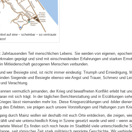
nkel auf eine – scheinbar – so vertraute
ätze!
it Jahrtausenden Teil menschlichen Lebens. Sie werden von eigenen, epochen
kmalen geprägt und sind mit einschneidenden Erfahrungen und starken Emoti
d in Mitleidenschaft gezogenen Menschen verbunden.
nd wer Besiegte sind, ist nicht immer eindeutig: Triumph und Erniedrigung, 
nden Siegende und Besiegte ebenso wie Angst und Trauer, Schmerz und Lei
und Verachtung.
kennen vermutlich jemanden, der Krieg und bewaffneten Konflikt erlebt hat un
ran mit sich trägt. In der täglichen Berichterstattung und in Erzählungen sehe
rieges lässt niemanden mehr los. Diese Kriegserzählungen und -bilder dienen 
ng des Erlebten, sie prägen auch unsere Vorstellungen und Haltungen zum Kri
ang durch Mainz wollen wir deshalb mit euch Orte entdecken, die zeigen, wi
zählt und wie unterschiedlich Krieg in Szene gesetzt wurde und wird – wenn
artete Weise! Es finden sich noch heute im Stadtbild viele unterschiedliche 
lange, seit römischer Zeit stark militärisch geprägte Geschichte. Wir verbind